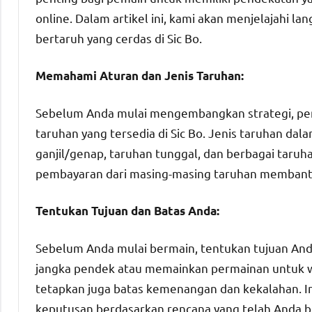
online. Dalam artikel ini, kami akan menjelajahi
bertaruh yang cerdas di Sic Bo.
Memahami Aturan dan Jenis Taruhan:
Sebelum Anda mulai mengembangkan strategi, pen
taruhan yang tersedia di Sic Bo. Jenis taruhan dal
ganjil/genap, taruhan tunggal, dan berbagai taru
pembayaran dari masing-masing taruhan membant
Tentukan Tujuan dan Batas Anda:
Sebelum Anda mulai bermain, tentukan tujuan An
jangka pendek atau memainkan permainan untuk w
tetapkan juga batas kemenangan dan kekalahan.
keputusan berdasarkan rencana yang telah Anda b