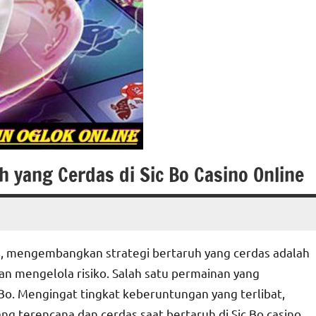
yang Cerdas di Sic Bo Casino Online
e, mengembangkan strategi bertaruh yang cerdas adalah
 mengelola risiko. Salah satu permainan yang
o. Mengingat tingkat keberuntungan yang terlibat,
g terencana dan cerdas saat bertaruh di Sic Bo casino