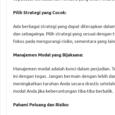
Pilih Strategi yang Cocok:
Ada berbagai strategi yang dapat diterapkan dalam
dan sebagainya. Pilih strategi yang sesuai dengan
fokus pada mengurangi risiko, sementara yang la
Manajemen Modal yang Bijaksana:
Manajemen modal adalah kunci dalam perjudian. Te
ini dengan tegas. Jangan bermain dengan lebih da
meningkatkan taruhan Anda secara drastis setel
modal Anda jika keberuntungan tiba-tiba berbalik.
Pahami Peluang dan Risiko: