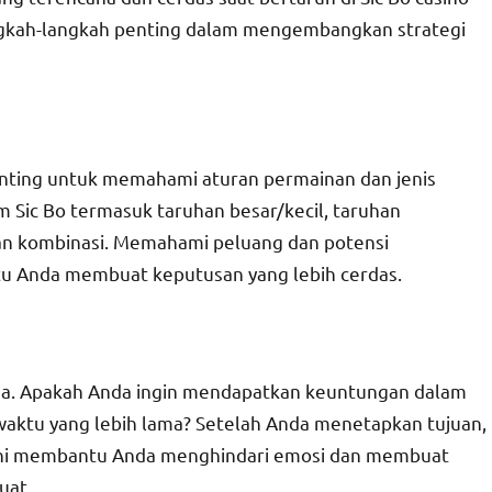
 langkah-langkah penting dalam mengembangkan strategi
ting untuk memahami aturan permainan dan jenis
am Sic Bo termasuk taruhan besar/kecil, taruhan
han kombinasi. Memahami peluang dan potensi
u Anda membuat keputusan yang lebih cerdas.
da. Apakah Anda ingin mendapatkan keuntungan dalam
aktu yang lebih lama? Setelah Anda menetapkan tujuan,
 Ini membantu Anda menghindari emosi dan membuat
uat.