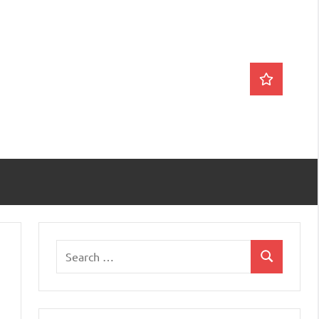
Slot
Online
Search
Search
for: