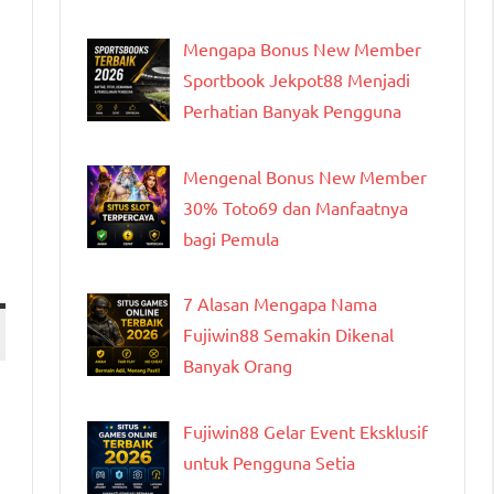
Mengapa Bonus New Member
Sportbook Jekpot88 Menjadi
Perhatian Banyak Pengguna
Mengenal Bonus New Member
30% Toto69 dan Manfaatnya
bagi Pemula
7 Alasan Mengapa Nama
Fujiwin88 Semakin Dikenal
Banyak Orang
Fujiwin88 Gelar Event Eksklusif
untuk Pengguna Setia