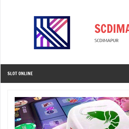
Skip
to
content
SCDIM
SCDIMAPUR
SLOT ONLINE