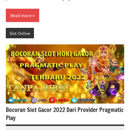
Read more
Slot Online
Bocoran Slot Gacor 2022 Dari Provider Pragmatic
Play